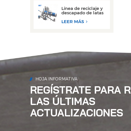
agua.
Línea de reciclaje y
descapado de latas
de aluminio de
desecho de alto
LEER MÁS
rendimiento
HOJA INFORMATIVA
REGÍSTRATE PARA R
LAS ÚLTIMAS
ACTUALIZACIONES