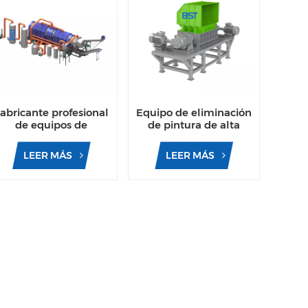
abricante profesional
Equipo de eliminación
de equipos de
de pintura de alta
decapado de perfiles
resistencia, horno de
de aluminio, horno de
decapado para línea de
LEER MÁS
LEER MÁS
decapado con
reciclaje de aluminio
transportador
automático.