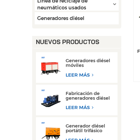
Línea de reciclaje de
neumáticos usados
Generadores diésel
NUEVOS PRODUCTOS
F
Generadores diésel
móviles
monofásicos con
motor Cummins
LEER MÁS
Weichai de 50 kW y
80 kW de CA
Fabricación de
generadores diésel
Weichai de 300 kW
con motor de
LEER MÁS
bastidor abierto
para operaciones de
soldadura
Generador diésel
portátil trifásico
súper silencioso, tipo
remolque, de 200