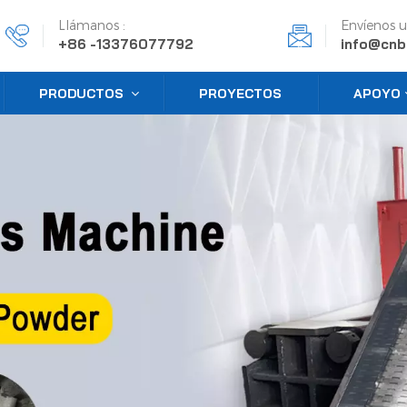
Llámanos :
Envíenos u
+86 -13376077792
info@cnb
PRODUCTOS
PROYECTOS
APOYO