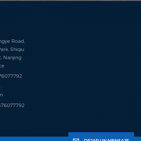
ingye Road,
ark, Shiqiu
ct, Nanjing
nce
376077792
:
om
3376077792
DEJAR UN MENSAJE