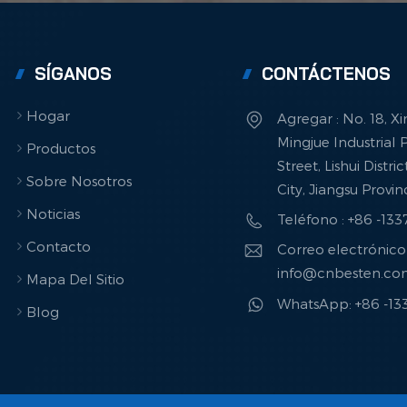
SÍGANOS
CONTÁCTENOS
Hogar
Agregar : No. 18, X
Mingjue Industrial P
Productos
Street, Lishui Distri
Sobre Nosotros
City, Jiangsu Provi
Noticias
Teléfono : +86 -13
Contacto
Correo electrónico 
info@cnbesten.c
Mapa Del Sitio
WhatsApp: +86 -1
Blog