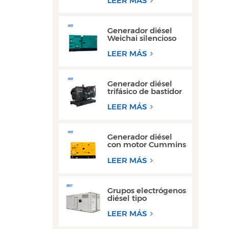
LEER MÁS
kW y 300 kW
Generador diésel
Weichai silencioso
de alta eficiencia, de
150 kVA y 200 kVA,
LEER MÁS
para uso industrial.
Generador diésel
trifásico de bastidor
abierto de alto
rendimiento con
LEER MÁS
motor Yuchai
Generador diésel
con motor Cummins
Yuchai ultra
silencioso de 100
LEER MÁS
kW a 200 kW para
uso comercial
Grupos electrógenos
diésel tipo
contenedor de 300
kW y 350 kVA, los
LEER MÁS
más vendidos, con
diseño resistente al