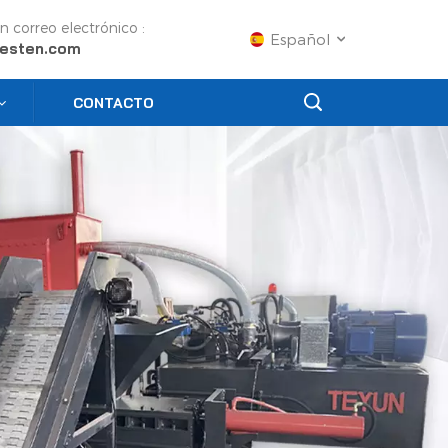
n correo electrónico :
Español
esten.com
CONTACTO
English
Français
Русский
Español
Português
عربي
日语