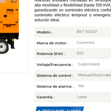
Nuestras unidades montadas en remolque,
alta movilidad y flexibilidad (hasta 500 kV
garantizando un suministro eléctrico confi
suministro eléctrico temporal o emergen
solución ideal.
BST-300GF
Modelo :
Cummins
Marca de motor :
300
Potencia (KW) :
Customized
Voltaje/Frecuencia :
Manual/Automati
Sistema de control :
Yes
Sistema de alarma :
1 year
Garantía :