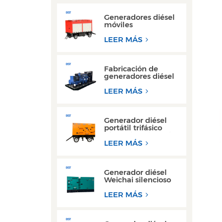
Generadores diésel
móviles
monofásicos con
motor Cummins
LEER MÁS
Weichai de 50 kW y
80 kW de CA
Fabricación de
generadores diésel
Weichai de 300 kW
con motor de
LEER MÁS
bastidor abierto
para operaciones de
soldadura
Generador diésel
portátil trifásico
súper silencioso, tipo
remolque, de 200
LEER MÁS
kW y 300 kW
Generador diésel
Weichai silencioso
de alta eficiencia, de
150 kVA y 200 kVA,
LEER MÁS
para uso industrial.