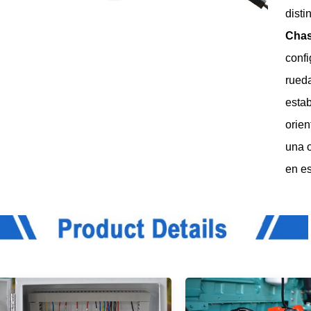
disti
Chas
conf
rued
esta
orie
una o
en e