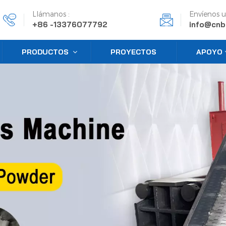
Llámanos :
Envíenos u
+86 -13376077792
info@cnb
PRODUCTOS
PROYECTOS
APOYO