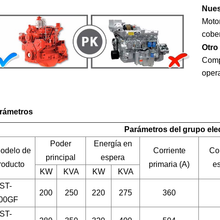
Nues
Moto
cober
Otro
Comp
opera
rámetros
Parámetros del grupo el
Poder
Energía en
odelo de
Corriente
Cor
principal
espera
roducto
primaria (A)
es
KW
KVA
KW
KVA
ST-
200
250
220
275
360
00GF
ST-