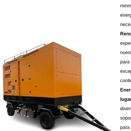
mini
ene
neces
Rend
espe
nues
para
exce
conti
Ene
lugar
diver
sopo
para