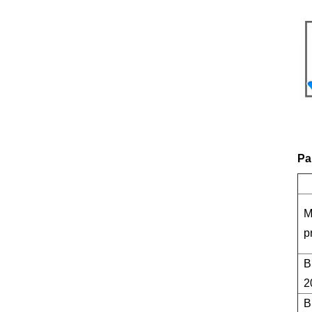
Pa
M
p
B
2
B