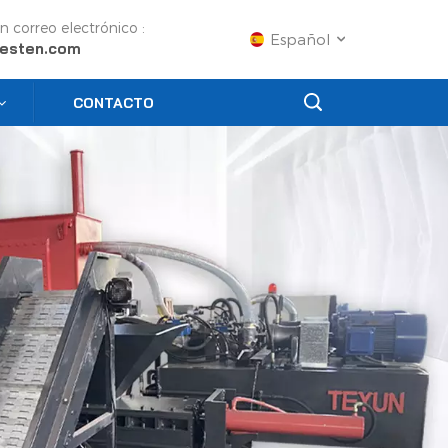
n correo electrónico :
Español
esten.com
CONTACTO
English
Français
Русский
Español
Português
عربي
日语