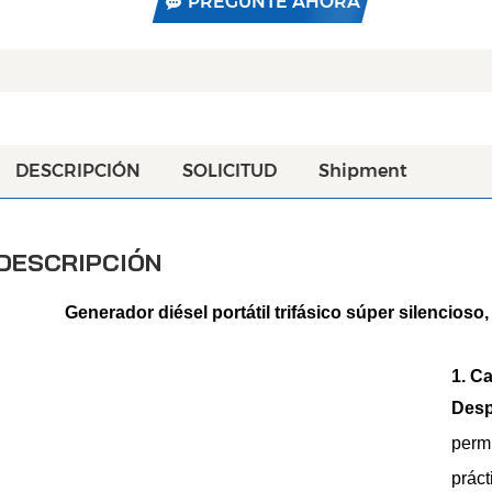
PREGUNTE AHORA
DESCRIPCIÓN
SOLICITUD
Shipment
DESCRIPCIÓN
Generador diésel portátil trifásico súper silencios
1. C
Desp
per
prác