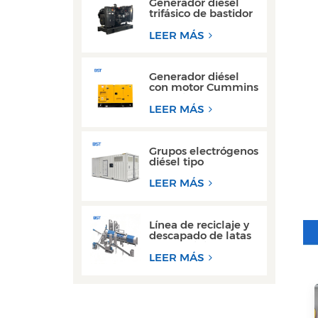
Generador diésel
trifásico de bastidor
abierto de alto
rendimiento con
LEER MÁS
motor Yuchai
Generador diésel
con motor Cummins
Yuchai ultra
silencioso de 100
LEER MÁS
kW a 200 kW para
uso comercial
Grupos electrógenos
diésel tipo
contenedor de 300
kW y 350 kVA, los
LEER MÁS
más vendidos, con
diseño resistente al
agua.
Línea de reciclaje y
descapado de latas
de aluminio de
desecho de alto
LEER MÁS
rendimiento