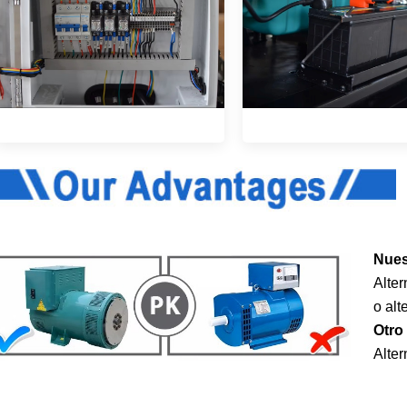
Nues
Alte
o alt
Otro 
Alter