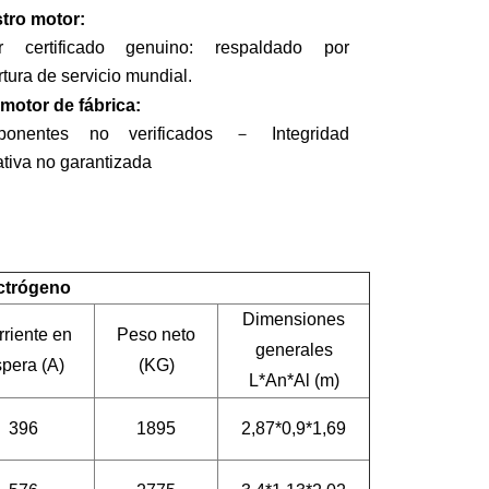
tro motor:
r certificado genuino: respaldado por
tura de servicio mundial.
 motor de fábrica:
onentes no verificados － Integridad
tiva no garantizada
ectrógeno
Dimensiones
riente en
Peso neto
generales
pera (A)
(KG)
L*An*Al (m)
396
1895
2,87*0,9*1,69