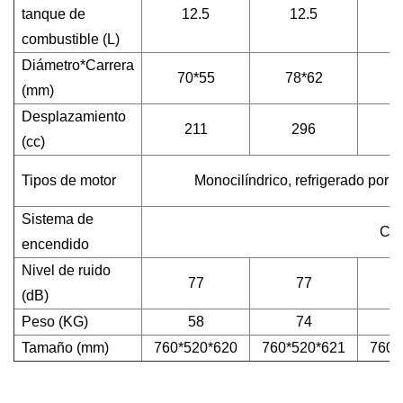
tanque de
12.5
12.5
combustible (L)
Diámetro*Carrera
70*55
78*62
8
(mm)
Desplazamiento
211
296
(cc)
Tipos de motor
Monocilíndrico, refrigerado por a
Sistema de
Com
encendido
Nivel de ruido
77
77
(dB)
Peso (KG)
58
74
Tamaño (mm)
760*520*620
760*520*621
760*