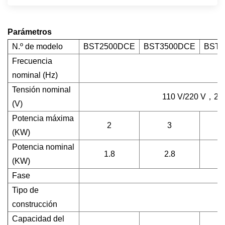
Parámetros
N.º de modelo
BST2500DCE
BST3500DCE
BST6
Frecuencia
nominal (Hz)
Tensión nominal
110 V/220 V
，
22
(V)
Potencia máxima
2
3
(KW)
Potencia nominal
1.8
2.8
(KW)
Fase
Tipo de
construcción
Capacidad del