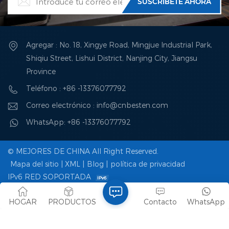
antivibración, revestimiento
resistente a la corrosión y un
amplio tanque de
combustible para un
funcionamiento prolongado.
Agregar : No. 18, Xingye Road, Mingjue Industrial Park,
Shiqiu Street, Lishui District, Nanjing City, Jiangsu
Province
Teléfono : +86 -13376077792
Correo electrónico : info@cnbesten.com
WhatsApp: +86 -13376077792
© MEJORES DE CHINA All Right Reserved.
Mapa del sitio
|
XML
|
Blog
|
política de privacidad
IPv6 RED SOPORTADA
Enlaces amistosos :
facebook
HOGAR
PRODUCTOS
Contacto
WhatsApp