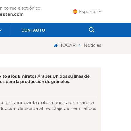
n correo electrónico :
Español
esten.com
CONTACTO
English
HOGAR
Noticias
Français
Русский
ito a los Emiratos Árabes Unidos su línea de
Español
os para la producción de gránulos.
Português
ce en anunciar la exitosa puesta en marcha
عربي
ducción dedicada al reciclaje de neumáticos
bes Unidos, diseñada específicamente para
日语
ánulos. Este sistema de vanguardia procesa
con una eficiencia excepcional,...