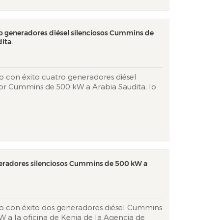
o generadores diésel silenciosos Cummins de
ita.
 con éxito cuatro generadores diésel
or Cummins de 500 kW a Arabia Saudita, lo
apacidad para proporcionar soluciones
s y personalizadas en el área de Oriente
res, que utiliza...
neradores silenciosos Cummins de 500 kW a
o con éxito dos generadores diésel Cummins
 a la oficina de Kenia de la Agencia de