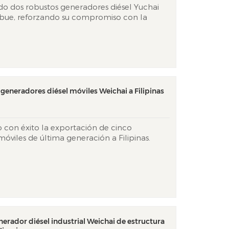
o dos robustos generadores diésel Yuchai
ue, reforzando su compromiso con la
ca de África en medio de los desafíos
. Estas unidades industriales incorporan los
generadores diésel móviles Weichai a Filipinas
 con éxito la exportación de cinco
óviles de última generación a Filipinas.
n impulsadas por fiables motores Weichai y
. Estos generadores portátiles est&aacu...
erador diésel industrial Weichai de estructura