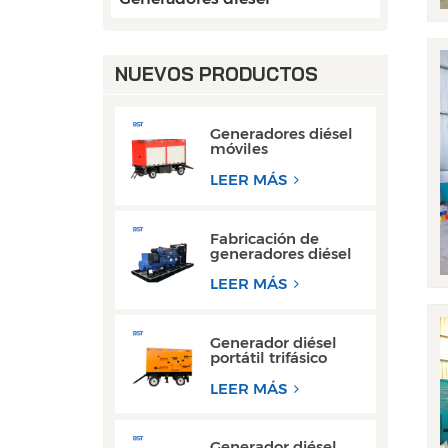
NUEVOS PRODUCTOS
Generadores diésel
móviles
monofásicos con
motor Cummins
LEER MÁS
Weichai de 50 kW y
80 kW de CA
Fabricación de
generadores diésel
Weichai de 300 kW
con motor de
LEER MÁS
bastidor abierto
para operaciones de
soldadura
Generador diésel
portátil trifásico
súper silencioso, tipo
remolque, de 200
LEER MÁS
kW y 300 kW
Generador diésel