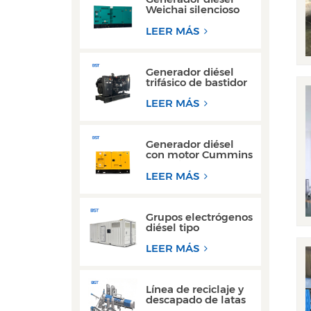
Weichai silencioso
de alta eficiencia, de
150 kVA y 200 kVA,
LEER MÁS
para uso industrial.
Generador diésel
trifásico de bastidor
abierto de alto
rendimiento con
LEER MÁS
motor Yuchai
Generador diésel
con motor Cummins
Yuchai ultra
silencioso de 100
LEER MÁS
kW a 200 kW para
uso comercial
Grupos electrógenos
diésel tipo
contenedor de 300
kW y 350 kVA, los
LEER MÁS
más vendidos, con
diseño resistente al
agua.
Línea de reciclaje y
descapado de latas
de aluminio de