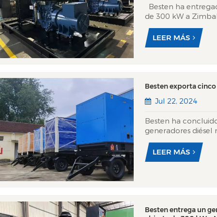
Besten ha entregad
de 300 kW a Zimbab
resiliencia energéti
energéticos crónicos
LEER MÁS
potentes motore...
Besten exporta cinco 
Jul 22, 2024
Besten ha concluido
generadores diésel m
Estas unidades está
se enviarán este mes
LEER MÁS
Besten entrega un gen