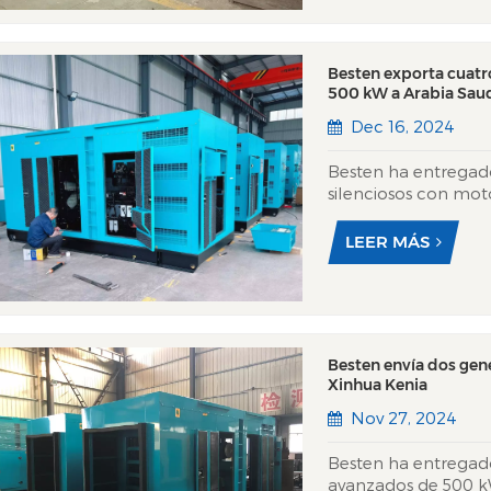
Besten exporta cuatr
500 kW a Arabia Saud
Dec 16, 2024
Besten ha entregado
silenciosos con mot
que demuestra su c
energéticas robusta
LEER MÁS
Medio. Estos generado
Besten envía dos ge
Xinhua Kenia
Nov 27, 2024
Besten ha entregad
avanzados de 500 kW