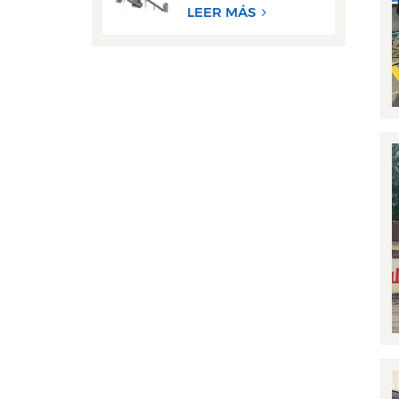
desecho de alto
LEER MÁS
rendimiento