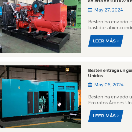
abierta de 300 kW a 
May 27, 2024
Besten ha enviado c
bastidor abierto ind
Este potente gener
energía de respaldo
LEER MÁS
esenciales en Nigeria
Besten entrega un ge
Unidos
May 06, 2024
Besten ha enviado u
Emiratos Árabes Uni
de las operaciones s
combina un rendimie
LEER MÁS
una durabilidad exce