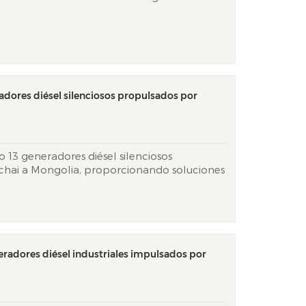
orzando así el suministro de energía de
a las operaciones africanas del servicio de
..
adores diésel silenciosos propulsados por
 13 generadores diésel silenciosos
chai a Mongolia, proporcionando soluciones
s para climas extremos de Asia Central.
es Tier 3 de Weichai y la tecnología de
e Besten, las unidades l...
eradores diésel industriales impulsados por