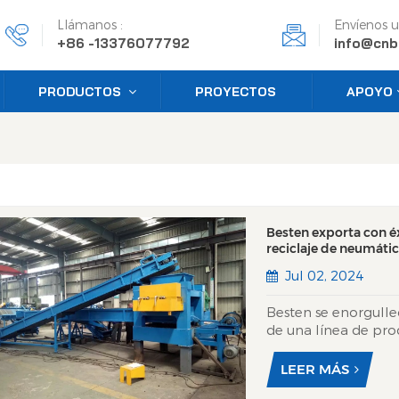
Llámanos :
Envíenos u
+86 -13376077792
info@cnb
PRODUCTOS
PROYECTOS
APOYO
Besten exporta con éx
reciclaje de neumátic
Jul 02, 2024
Besten se enorgulle
de una línea de pro
en los Emiratos Ára
la producción de gr
LEER MÁS
neumáticos usados ​​