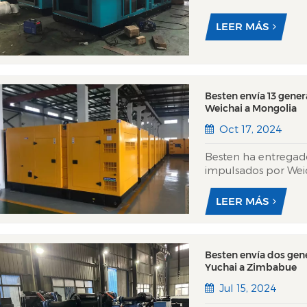
Noticias Xinhua, ref
respaldo crítico par
LEER MÁS
noticias nacional chi.
Besten envía 13 gener
Weichai a Mongolia
Oct 17, 2024
Besten ha entregado
impulsados por Wei
energéticas robusta
Utilizando los motor
LEER MÁS
cubierta silenciosa d
Besten envía dos gen
Yuchai a Zimbabue
Jul 15, 2024