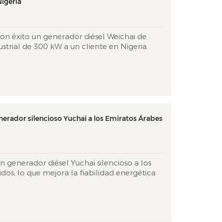
Nigeria
on éxito un generador diésel Weichai de
ustrial de 300 kW a un cliente en Nigeria.
ador está diseñado para proporcionar
 o primaria confiable para operaciones
, donde e...
nerador silencioso Yuchai a los Emiratos Árabes
n generador diésel Yuchai silencioso a los
dos, lo que mejora la fiabilidad energética
ensibles al ruido en Dubái. Esta unidad
nto ultrasilencioso (64 dB(A) a 7 m) con
pcional...