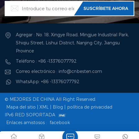
Agregar : No. 18, Xingye Road, Mingjue Industrial Park,
Shiqiu Street, Lishui District, Nanjing City, Jiangsu
Province
Teléfono : +86 -13376077792
Correo electrónico : info@cnbesten.com
WhatsApp: +86 -13376077792
© MEJORES DE CHINA All Right Reserved.
Mapa del sitio
|
XML
|
Blog
|
política de privacidad
IPv6 RED SOPORTADA
Enlaces amistosos :
facebook