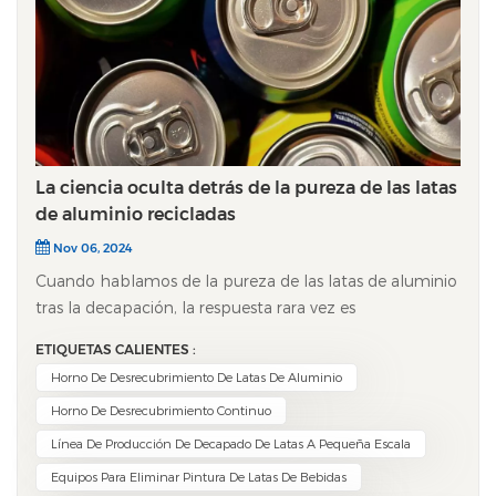
La ciencia oculta detrás de la pureza de las latas
de aluminio recicladas
Nov 06, 2024
Cuando hablamos de la pureza de las latas de aluminio
tras la decapación, la respuesta rara vez es
simplemente "alta" o "baja". Se trata de un resultado
ETIQUETAS CALIENTES :
complejo determinado por tres factores clave: el
Horno De Desrecubrimiento De Latas De Aluminio
material original, el proceso de decapado y el
Horno De Desrecubrimiento Continuo
tratamiento posterior. Al ser uno de los materiales de
embalaje más reciclados a nivel mundial, la pureza de
Línea De Producción De Decapado De Latas A Pequeña Escala
una lata decapada influye directamente en su valor
Equipos Para Eliminar Pintura De Latas De Bebidas
para el reciclaje, lo que revela una profunda conexión