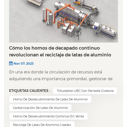
Cómo los hornos de decapado continuo
revolucionan el reciclaje de latas de aluminio
Nov 07, 2023
En una era donde la circulación de recursos está
adquiriendo una importancia primordial, gestionar de
forma eficiente y ecológica las latas de aluminio
ETIQUETAS CALIENTES :
Trituradora UBC Con Pantalla Giratoria
desechadas es un desafío crítico. horno automático
continuo de carbonización Desempeña un papel
Horno De Desrecubrimiento De Latas De Aluminio
fundamental en el proceso de descarbonización y
Carbonización De Latas De Aluminio
eliminación de pintura de estas latas. A continuación, se
Horno De Desrecubrimiento Continuo En Venta
detalla su funcionamiento y las importantes ventajas
Reciclaje De Latas De Aluminio Usadas
que ofrece. ​Etapa 1: La fase crucial de preparación​ El