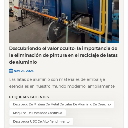
Descubriendo el valor oculto: la importancia de
la eliminación de pintura en el reciclaje de latas
de aluminio
Nov 26, 2024
Las latas de aluminio son materiales de embalaje
esenciales en nuestro mundo moderno, ampliamente
utilizados para bebidas y alimentos. Sin embargo, a
ETIQUETAS CALIENTES :
medida que aumenta el consumo, también lo hace el
Decapado De Pintura De Metal De Latas De Aluminio De Desecho
reto del reciclaje. Un paso crucial, aunque a menudo
Máquina De Decapado Continuo
pasado por alto, en el proceso de reciclaje es la
eliminación de la pintura, un procedimiento que
Decapador UBC De Alto Rendimiento
aumenta significativamente el valor del aluminio