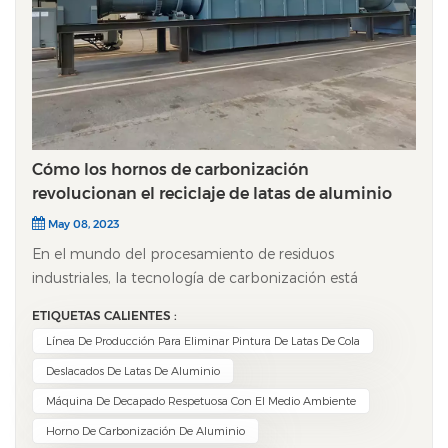
Cómo los hornos de carbonización
revolucionan el reciclaje de latas de aluminio
May 08, 2023
En el mundo del procesamiento de residuos
industriales, la tecnología de carbonización está
cobrando relevancia por su enfoque eficiente y
ETIQUETAS CALIENTES :
ecológico para el tratamiento de latas de bebidas
Línea De Producción Para Eliminar Pintura De Latas De Cola
usadas. Aunque pueda parecer técnico, el proceso es
Deslacados De Latas De Aluminio
sencillo: utiliza calor controlado para separar
limpiamente el metal de su superficie pintada, lo que
Máquina De Decapado Respetuosa Con El Medio Ambiente
hace que el reciclaje sea mucho más eficaz. ¿Por qué se
Horno De Carbonización De Aluminio
necesita un tratamiento especial?​Las latas de aluminio,