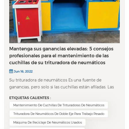
Mantenga sus ganancias elevadas: 5 consejos
profesionales para el mantenimiento de las
cuchillas de su trituradora de neumáticos
Jun 16, 2022
Su trituradora de neumáticos Es una fuente de
ganancias, pero solo si las cuchillas están afiladas. Las
cuchillas desafiladas reducen silenciosamente sus
ETIQUETAS CALIENTES :
ganancias debido a un mayor consumo de energía, una
Mantenimiento De Cuchillas De Trituradoras De Neumáticos
calidad de impresión deficiente y costosos tiempos de
Trituradora De Neumáticos De Doble Eje Para Trabajo Pesado
inactividad no planificados. Afortunadamente, la
solución es sencilla. Aquí tiene cinco consejos
Máquina De Reciclaje De Neumáticos Usados
profesionales de mantenimiento para mantener las