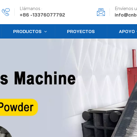
Llámanos :
Envíenos u
+86 -13376077792
info@cnb
PRODUCTOS
PROYECTOS
APOYO