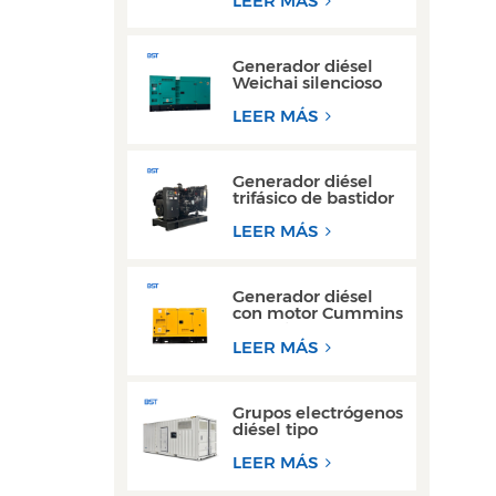
LEER MÁS
kW y 300 kW
Generador diésel
Weichai silencioso
de alta eficiencia, de
150 kVA y 200 kVA,
LEER MÁS
para uso industrial.
Generador diésel
trifásico de bastidor
abierto de alto
rendimiento con
LEER MÁS
motor Yuchai
Generador diésel
con motor Cummins
Yuchai ultra
silencioso de 100
LEER MÁS
kW a 200 kW para
uso comercial
Grupos electrógenos
diésel tipo
contenedor de 300
kW y 350 kVA, los
LEER MÁS
más vendidos, con
diseño resistente al