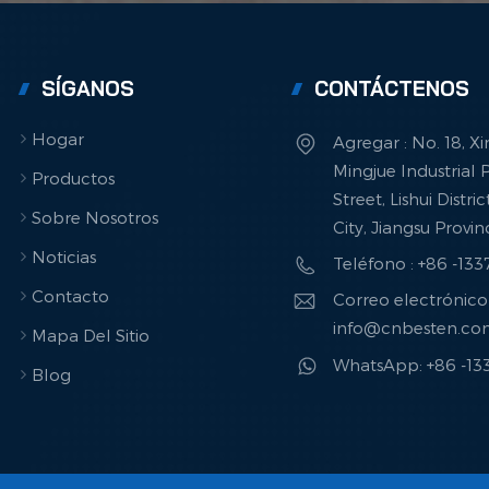
SÍGANOS
CONTÁCTENOS
Hogar
Agregar : No. 18, X
Mingjue Industrial P
Productos
Street, Lishui Distri
Sobre Nosotros
City, Jiangsu Provi
Noticias
Teléfono : +86 -13
Contacto
Correo electrónico 
info@cnbesten.c
Mapa Del Sitio
WhatsApp: +86 -1
Blog