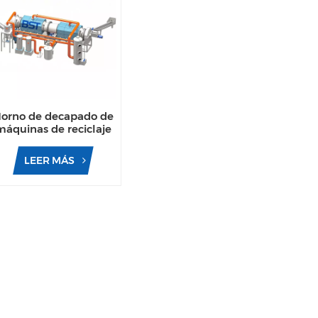
orno de decapado de
máquinas de reciclaje
UBC de última
tecnología para el
LEER MÁS
reciclaje de chatarra.