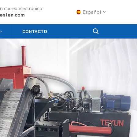
n correo electrónico :
Español
esten.com
CONTACTO
English
Français
Русский
Español
Português
عربي
日语