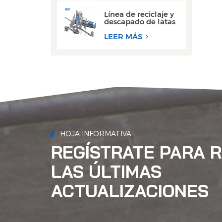
agua.
Línea de reciclaje y
descapado de latas
de aluminio de
desecho de alto
LEER MÁS
rendimiento
HOJA INFORMATIVA
REGÍSTRATE PARA R
LAS ÚLTIMAS
ACTUALIZACIONES