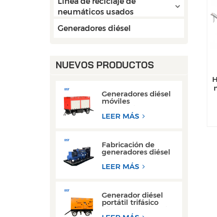
Línea de reciclaje de
neumáticos usados
Generadores diésel
NUEVOS PRODUCTOS
H
Generadores diésel
móviles
monofásicos con
motor Cummins
LEER MÁS
Weichai de 50 kW y
80 kW de CA
Fabricación de
generadores diésel
Weichai de 300 kW
con motor de
LEER MÁS
bastidor abierto
para operaciones de
soldadura
Generador diésel
portátil trifásico
súper silencioso, tipo
remolque, de 200