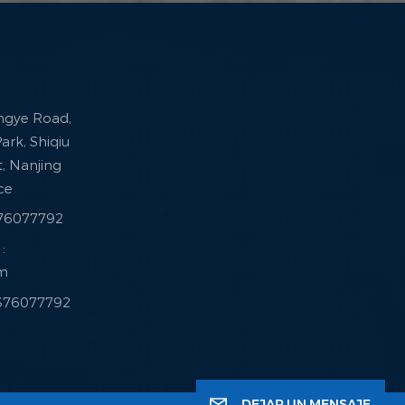
ingye Road,
ark, Shiqiu
ct, Nanjing
nce
376077792
:
om
3376077792
DEJAR UN MENSAJE