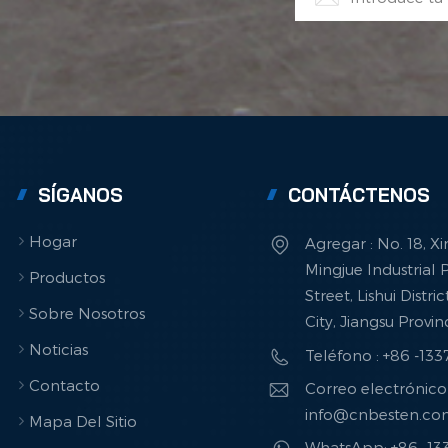
SÍGANOS
CONTÁCTENOS
Hogar
Agregar : No. 18, X
Mingjue Industrial P
Productos
Street, Lishui Distri
Sobre Nosotros
City, Jiangsu Provi
Noticias
Teléfono : +86 -13
Contacto
Correo electrónico 
info@cnbesten.c
Mapa Del Sitio
WhatsApp: +86 -1