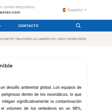
n correo electrónico :
Español
esten.com
CONTACTO
English
onvertir neumáticos usados en valor sostenible
Français
Русский
nible
Español
Português
un desafío ambiental global. Los equipos de
عربي
s peligrosas dentro de los neumáticos, lo que
日语
 mitigan significativamente la contaminación
 el volumen de los vertederos en un 98%,