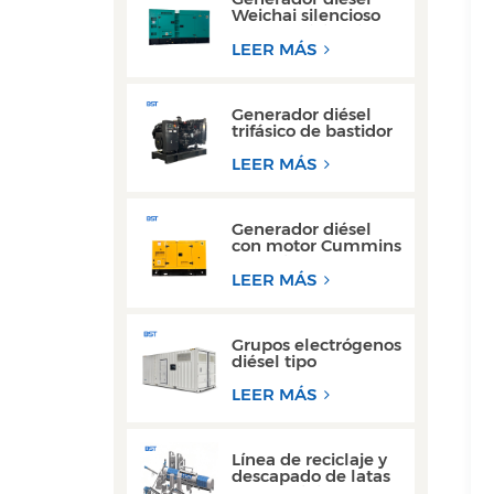
Weichai silencioso
de alta eficiencia, de
150 kVA y 200 kVA,
LEER MÁS
para uso industrial.
Generador diésel
trifásico de bastidor
abierto de alto
rendimiento con
LEER MÁS
motor Yuchai
Generador diésel
con motor Cummins
Yuchai ultra
silencioso de 100
LEER MÁS
kW a 200 kW para
uso comercial
Grupos electrógenos
diésel tipo
contenedor de 300
kW y 350 kVA, los
LEER MÁS
más vendidos, con
diseño resistente al
agua.
Línea de reciclaje y
descapado de latas
de aluminio de