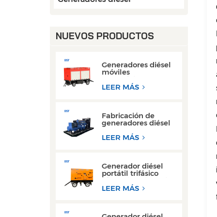
NUEVOS PRODUCTOS
Generadores diésel
móviles
monofásicos con
motor Cummins
LEER MÁS
Weichai de 50 kW y
80 kW de CA
Fabricación de
generadores diésel
Weichai de 300 kW
con motor de
LEER MÁS
bastidor abierto
para operaciones de
soldadura
Generador diésel
portátil trifásico
súper silencioso, tipo
remolque, de 200
LEER MÁS
kW y 300 kW
Generador diésel