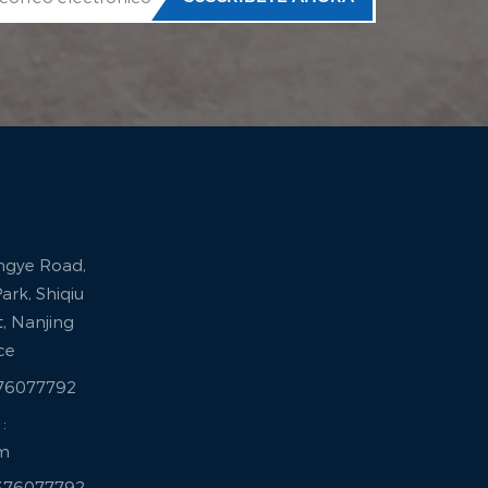
ingye Road,
ark, Shiqiu
ct, Nanjing
nce
376077792
:
om
3376077792