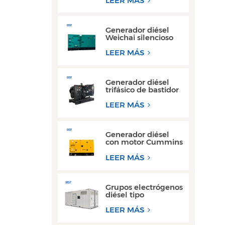
LEER MÁS
kW y 300 kW
Generador diésel
Weichai silencioso
de alta eficiencia, de
150 kVA y 200 kVA,
LEER MÁS
para uso industrial.
Generador diésel
trifásico de bastidor
abierto de alto
rendimiento con
LEER MÁS
motor Yuchai
Generador diésel
con motor Cummins
Yuchai ultra
silencioso de 100
LEER MÁS
kW a 200 kW para
uso comercial
Grupos electrógenos
diésel tipo
contenedor de 300
kW y 350 kVA, los
LEER MÁS
más vendidos, con
diseño resistente al