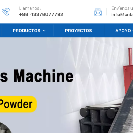
Llámanos :
Envíenos u
+86 -13376077792
info@cnb
PRODUCTOS
PROYECTOS
APOYO