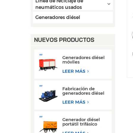
Línea de reciclaje de
neumáticos usados
Generadores diésel
NUEVOS PRODUCTOS
Generadores diésel
móviles
monofásicos con
motor Cummins
LEER MÁS
Weichai de 50 kW y
80 kW de CA
Fabricación de
generadores diésel
Weichai de 300 kW
con motor de
LEER MÁS
bastidor abierto
para operaciones de
soldadura
Generador diésel
portátil trifásico
súper silencioso, tipo
remolque, de 200