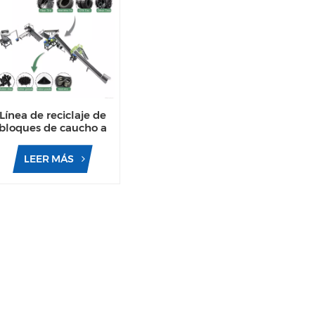
Línea de reciclaje de
bloques de caucho a
partir de neumáticos
de automóviles y
LEER MÁS
camiones usados