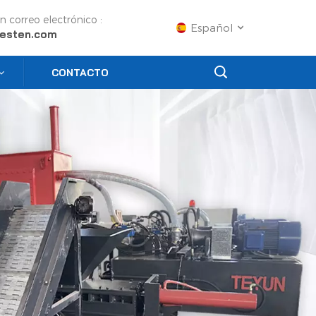
n correo electrónico :
Español
esten.com
CONTACTO
English
Français
Русский
Español
Português
عربي
日语