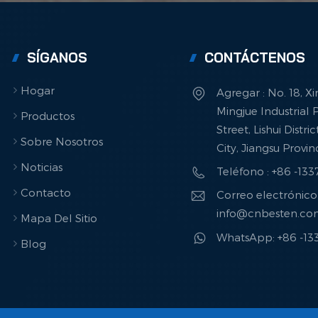
SÍGANOS
CONTÁCTENOS
Hogar
Agregar : No. 18, X
Mingjue Industrial P
Productos
Street, Lishui Distri
Sobre Nosotros
City, Jiangsu Provi
Noticias
Teléfono : +86 -13
Contacto
Correo electrónico 
info@cnbesten.c
Mapa Del Sitio
WhatsApp: +86 -1
Blog