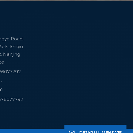
ingye Road,
ark, Shiqiu
ct, Nanjing
nce
376077792
:
om
3376077792
DEJAR UN MENSAJE