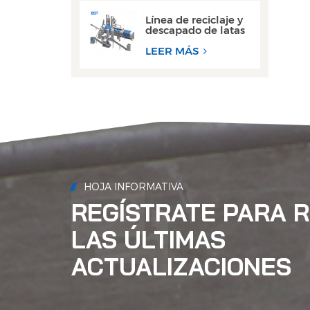
agua.
Línea de reciclaje y
descapado de latas
de aluminio de
desecho de alto
LEER MÁS
rendimiento
HOJA INFORMATIVA
REGÍSTRATE PARA R
LAS ÚLTIMAS
ACTUALIZACIONES