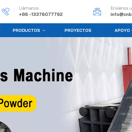
Llámanos :
Envíenos u
+86 -13376077792
info@cnb
PRODUCTOS
PROYECTOS
APOYO