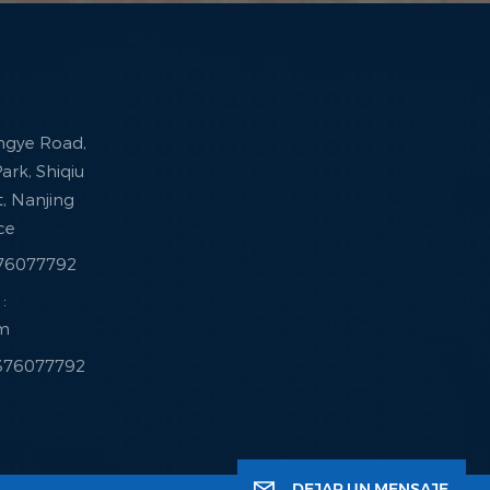
ingye Road,
ark, Shiqiu
ct, Nanjing
nce
376077792
:
om
3376077792
DEJAR UN MENSAJE