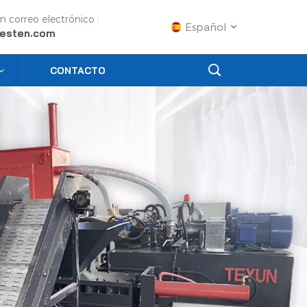
n correo electrónico :
Español
esten.com
CONTACTO
English
Français
Русский
Español
Português
عربي
日语