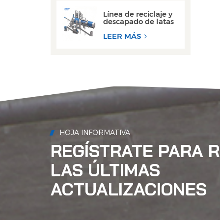
agua.
Línea de reciclaje y
descapado de latas
de aluminio de
desecho de alto
LEER MÁS
rendimiento
HOJA INFORMATIVA
REGÍSTRATE PARA R
LAS ÚLTIMAS
ACTUALIZACIONES