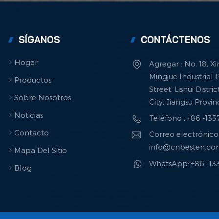
SÍGANOS
CONTÁCTENOS
Hogar
Agregar : No. 18, X
Mingjue Industrial P
Productos
Street, Lishui Distri
Sobre Nosotros
City, Jiangsu Provi
Noticias
Teléfono : +86 -13
Contacto
Correo electrónico 
info@cnbesten.c
Mapa Del Sitio
WhatsApp: +86 -1
Blog