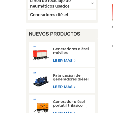
Línea de reciclaje de
neumáticos usados
Generadores diésel
NUEVOS PRODUCTOS
Generadores diésel
móviles
W
monofásicos con
motor Cummins
LEER MÁS
Weichai de 50 kW y
80 kW de CA
Fabricación de
generadores diésel
Weichai de 300 kW
con motor de
LEER MÁS
bastidor abierto
para operaciones de
soldadura
Generador diésel
portátil trifásico
súper silencioso, tipo
remolque, de 200