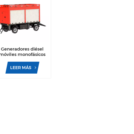
Generadores diésel
móviles monofásicos
con motor Cummins
eichai de 50 kW y 80
LEER MÁS
kW de CA