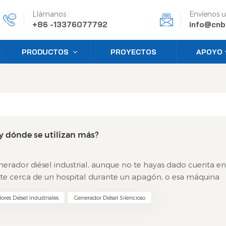
Llámanos :
Envíenos u
+86 -13376077792
info@cnb
PRODUCTOS
PROYECTOS
APOYO
y dónde se utilizan más?
rador diésel industrial, aunque no te hayas dado cuenta en
e cerca de un hospital durante un apagón, o esa máquina
de taladros hasta focos? Sí, probablemente sea un grupo
res Diésel Industriales
Generador Diésel Silencioso
ealmente? ¿Y por qué siguen estando por todas partes,
as baterías de litio? Veámoslo más de cerca y
ncionan realmente los generadores diésel? Bien, piense e