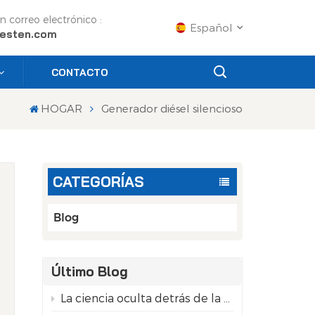
n correo electrónico :
Español
esten.com
CONTACTO
English
HOGAR
Generador diésel silencioso
Français
Русский
CATEGORÍAS
Español
Português
Blog
عربي
Último Blog
日语
La ciencia oculta detrás de la pureza de las latas de aluminio recicladas
n