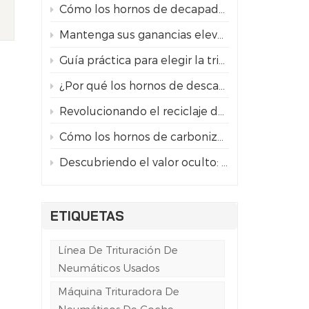
Cómo los hornos de decapado continuo revolucionan el reciclaje de latas de aluminio
Mantenga sus ganancias elevadas: 5 consejos profesionales para el mantenimiento de las cuchillas de su trituradora de neumáticos
Guía práctica para elegir la trituradora de neumáticos industrial adecuada
¿Por qué los hornos de descarbonización continua están reemplazando a los decapantes químicos de pintura?
Revolucionando el reciclaje de latas: el proceso de eliminación de pintura y carbonización
l
Cómo los hornos de carbonización revolucionan el reciclaje de latas de aluminio
Descubriendo el valor oculto: la importancia de la eliminación de pintura en el reciclaje de latas de aluminio
ETIQUETAS
Línea De Trituración De
Neumáticos Usados
Máquina Trituradora De
Neumáticos De Coche