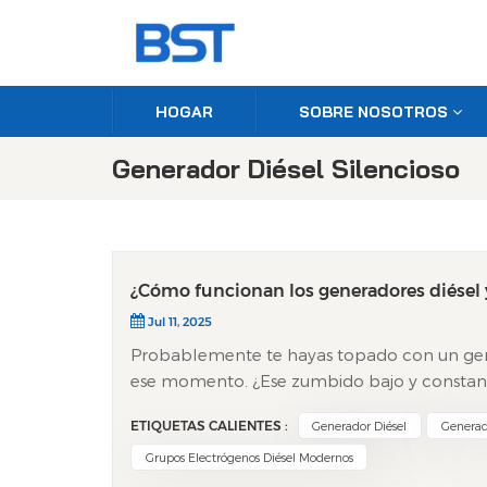
HOGAR
SOBRE NOSOTROS
Generador Diésel Silencioso
¿Cómo funcionan los generadores diésel 
Jul 11, 2025
Probablemente te hayas topado con un gene
ese momento. ¿Ese zumbido bajo y constant
robusta en una obra que alimenta todo, des
ETIQUETAS CALIENTES :
Generador Diésel
Generado
electrógeno diésel. Pero ¿cómo funcionan r
incluso en la era de los paneles solares y l
Grupos Electrógenos Diésel Modernos
mantengámoslo simple. Entonces, ¿cómo fu