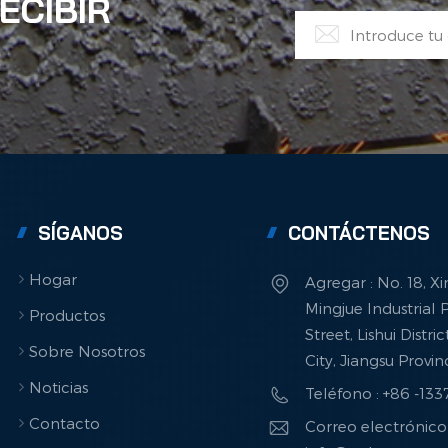
ECIBIR
SÍGANOS
CONTÁCTENOS
Hogar
Agregar : No. 18, X
Mingjue Industrial P
Productos
Street, Lishui Distri
Sobre Nosotros
City, Jiangsu Provi
Noticias
Teléfono : +86 -13
Contacto
Correo electrónico 