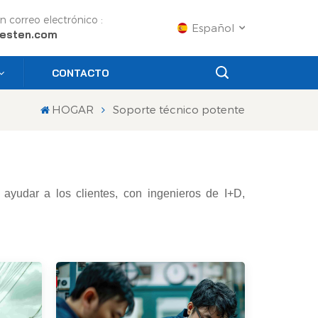
n correo electrónico :
Español
esten.com
CONTACTO
English
HOGAR
Soporte técnico potente
Français
Русский
Español
ayudar a los clientes, con ingenieros de I+D,
Português
عربي
日语