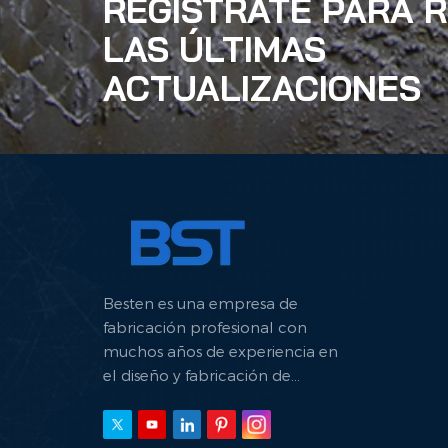
REGÍSTRATE PARA R
LAS ÚLTIMAS
ACTUALIZACIONES
Besten es una empresa de
fabricación profesional con
muchos años de experiencia en
el diseño y fabricación de
máquinas hidráulicas.