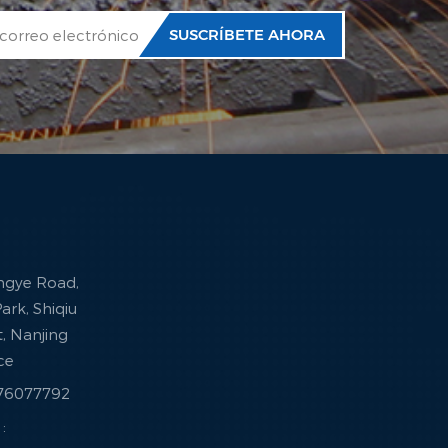
ingye Road,
ark, Shiqiu
ct, Nanjing
nce
376077792
: